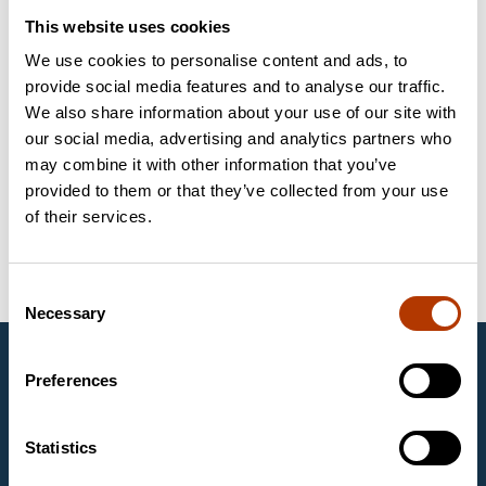
spetsialistiga
This website uses cookies
We use cookies to personalise content and ads, to
Küsige lisa infot Labema spetsialistilt. Toote spetsialist on
provide social media features and to analyse our traffic.
Markus Pappa.
We also share information about your use of our site with
Saada küsimus
our social media, advertising and analytics partners who
may combine it with other information that you’ve
Võtmesõnad
provided to them or that they’ve collected from your use
of their services.
Kliiniline diagnostika
Bakterioloogia
Savyon Diagnostics Ltd.
Consent
Necessary
Selection
Labema Eesti OÜ
Preferences
1997. aastast Eestis tegutsev Labema Eesti OÜ on
Soome firma Labema OY tütarettevõte. Labema OY
on asutatud aastal 1988 ja tegeleb laboritoodete
Statistics
müügiga mikrobioloogia, molekulaarbioloogia ja