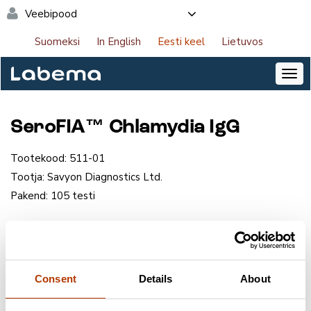
Veebipood
Suomeksi
In English
Eesti keel
Lietuvos
SeroFIA™ Chlamydia IgG
Tootekood:
511-01
Tootja:
Savyon Diagnostics Ltd.
Pakend:
105 testi
NB! Saate tellida tooteid veebipoes. Logige sisse
lehe paremas ülanurgas.
Consent
Details
About
Võtke ühendust meie