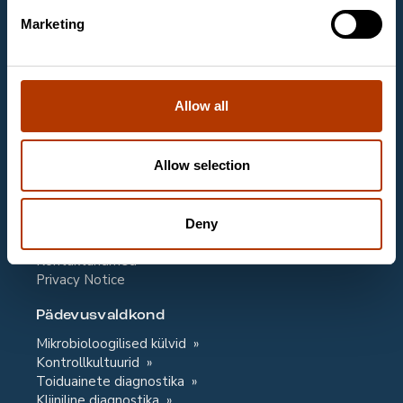
kliinilise keemia laboritele.
Marketing
Kontaktandmed
Labema Eesti OÜ
Mäealuse 2/1, room 263
12618 TALLINN
Allow all
Email
labema@labema.ee
Allow selection
Klienditeenindus
Deny
Email
labema@labema.ee
Kontaktandmed
Privacy Notice
Pädevusvaldkond
Mikrobioloogilised külvid
Kontrollkultuurid
Toiduainete diagnostika
Kliiniline diagnostika