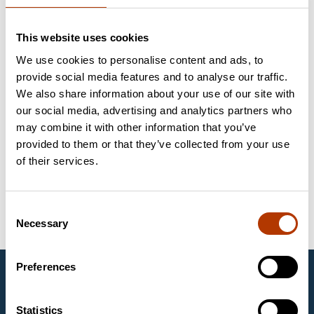
PL.169R/R-1
Microbank™ Freezer Storage Box, Red
This website uses cookies
PL.170C/Y
Microbank™- pärltuubid, kollane
We use cookies to personalise content and ads, to
PL.170C/R
Microbank™- pärltuubid, punane
provide social media features and to analyse our traffic.
We also share information about your use of our site with
PL.170C/G
Microbank™- pärltuubid, roheline
our social media, advertising and analytics partners who
PL.170C/M
Microbank™-pärlituubid, mix
may combine it with other information that you’ve
provided to them or that they’ve collected from your use
TS80-WH
Protect Multi-purpose cryobeads white
of their services.
TS80-MX
Protect-pärlituubid, segu
MWVIM
Viabank, Mixed Coloured Caps
Consent
Necessary
Selection
Preferences
Labema Eesti OÜ
1997. aastast Eestis tegutsev Labema Eesti OÜ on
Statistics
Soome firma Labema OY tütarettevõte. Labema OY