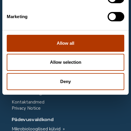
on asutatud aastal 1988 ja tegeleb laboritoodete
müügiga mikrobioloogia, molekulaarbioloogia ja
Marketing
kliinilise keemia laboritele.
Kontaktandmed
Labema Eesti OÜ
Allow all
Mäealuse 2/1, room 263
12618 TALLINN
Allow selection
Email
labema@labema.ee
Klienditeenindus
Deny
Email
labema@labema.ee
Kontaktandmed
Privacy Notice
Pädevusvaldkond
Mikrobioloogilised külvid