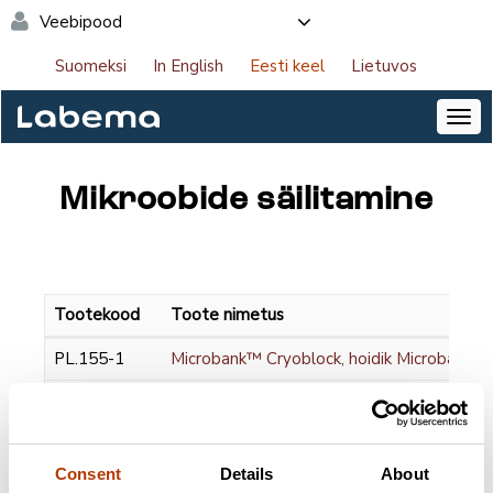
Veebipood
Suomeksi
In English
Eesti keel
Lietuvos
Mikroobide säilitamine
Tootekood
Toote nimetus
PL.155-1
Microbank™ Cryoblock, hoidik Microbank™-
PL.172/B
Microbank™ dry bead tubes, blue
PL.172/M
Microbank™ dry bead tubes, mixed colors
Consent
Details
About
PL.169B/B-1
Microbank™ Freezer Storage Box, Blue