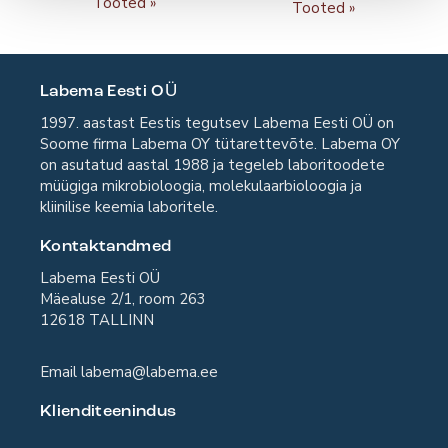
Tooted
Tooted
Labema Eesti OÜ
1997. aastast Eestis tegutsev Labema Eesti OÜ on
Soome firma Labema OY tütarettevõte. Labema OY
on asutatud aastal 1988 ja tegeleb laboritoodete
müügiga mikrobioloogia, molekulaarbioloogia ja
kliinilise keemia laboritele.
Kontaktandmed
Labema Eesti OÜ
Mäealuse 2/1, room 263
12618 TALLINN
Email
labema@labema.ee
Klienditeenindus