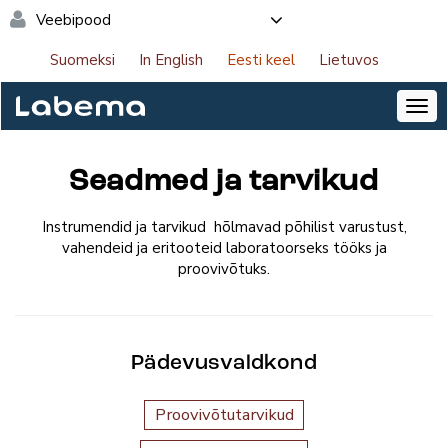
Veebipood
Suomeksi
In English
Eesti keel
Lietuvos
Seadmed ja tarvikud
Instrumendid ja tarvikud hõlmavad põhilist varustust,
vahendeid ja eritooteid laboratoorseks tööks ja
proovivõtuks.
Pädevusvaldkond
Proovivõtutarvikud