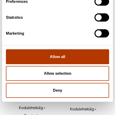
Preferences
Tooted
Kodulehekülg
Tooted
Statistics
Marketing
Neogen Ireland Ltd.
Kodulehekülg
Medical Wire &
Equipment
Tooted
Kodulehekülg
Allow all
Tooted
Allow selection
Deny
Pro-Lab Diagnostics
Technical Service
UK
Consultants Ltd
Kodulehekülg
Kodulehekülg