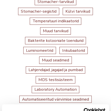
Stomacher-tarvikud
Stomacher-segistid
Külvi tarvikud
Temperatuuri indikaatorid
Muud tarvikud
Bakterite kolooniate loendurid
Luminomeetrid
Inkubaatorid
Muud seadmed
Lahjendajad, jagajad ja pumbad
MDS testisüsteem
Laboratory Automation
Automatiseeritud värvimise seadmed
Laitteiden varaosat