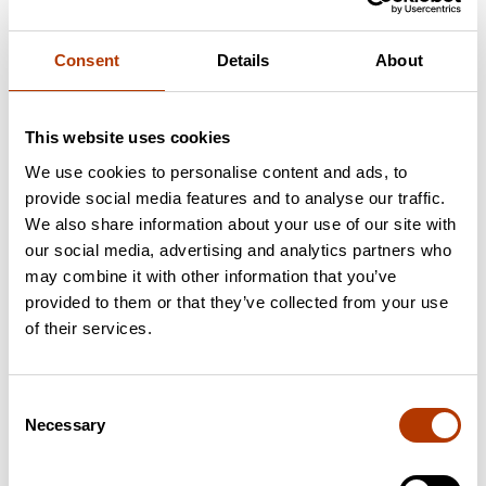
Consent
Details
About
Tarnija
This website uses cookies
We use cookies to personalise content and ads, to
provide social media features and to analyse our traffic.
We also share information about your use of our site with
ANKOM
Hangzhou Bioer
our social media, advertising and analytics partners who
Technology Co., Ltd.
may combine it with other information that you’ve
Kodulehekülg
Kodulehekülg
provided to them or that they’ve collected from your use
Tooted
of their services.
Tooted
Consent
Necessary
Selection
Interscience
Lynd Products
Kodulehekülg
Limited