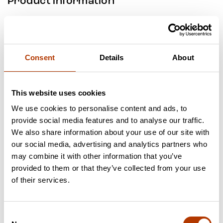
Product information
Reveal® 3-D for Crustacea is intended for the qualitative
analysis of crustacea residue in clean-in-place rinses and on
environmental surfaces. Reveal® 3-D for Crustacea is a
unique hand-held device with a 3-line readout: a control line
Consent
Details
About
confirms the method has been performed successfully and
two other lines differentiate nondetectable, low and high
levels of crustacea
This website uses cookies
We use cookies to personalise content and ads, to
provide social media features and to analyse our traffic.
We also share information about your use of our site with
our social media, advertising and analytics partners who
may combine it with other information that you’ve
provided to them or that they’ve collected from your use
of their services.
Consent