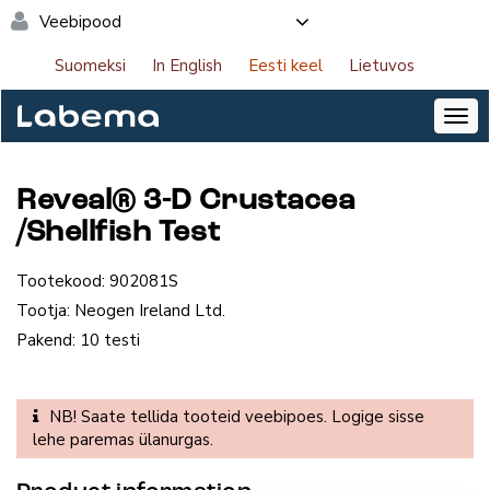
Veebipood
Suomeksi
In English
Eesti keel
Lietuvos
Reveal® 3-D Crustacea
/Shellfish Test
Tootekood:
902081S
Tootja:
Neogen Ireland Ltd.
Pakend:
10 testi
NB! Saate tellida tooteid veebipoes. Logige sisse
lehe paremas ülanurgas.