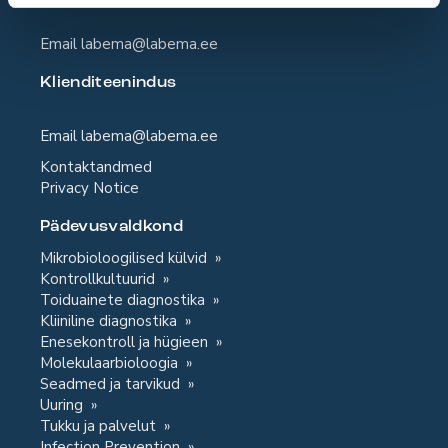
Email
labema@labema.ee
Klienditeenindus
Email
labema@labema.ee
Kontaktandmed
Privacy Notice
Pädevusvaldkond
Mikrobioloogilised külvid
Kontrollkultuurid
Toiduainete diagnostika
Kliiniline diagnostika
Enesekontroll ja hügieen
Molekulaarbioloogia
Seadmed ja tarvikud
Uuring
Tukku ja palvelut
Infection Prevention