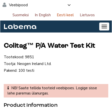
Veebipood
Suomeksi
In English
Eesti keel
Lietuvos
Colitag™ P/A Water Test Kit
Tootekood:
9851
Tootja:
Neogen Ireland Ltd.
Pakend:
100 testi
NB! Saate tellida tooteid veebipoes. Logige sisse
lehe paremas ülanurgas.
Product information