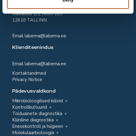
Labema Eesti OÜ
Mäealuse 2/1, room 263
12618 TALLINN
Email
labema@labema.ee
Klienditeenindus
Email
labema@labema.ee
Kontaktandmed
Privacy Notice
Pädevusvaldkond
Mikrobioloogilised külvid
Kontrollkultuurid
Toiduainete diagnostika
Kliiniline diagnostika
Enesekontroll ja hügieen
Molekulaarbioloogia