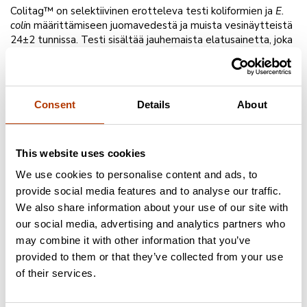
Colitag™ on selektiivinen erotteleva testi koliformien ja
E.
coli
n määrittämiseen juomavedestä ja muista vesinäytteistä
24±2 tunnissa. Testi sisältää jauhemaista elatusainetta, joka
lisätään näytteeseen. Testituloksen saaminen ei edellytä
muita toimenpiteitä tai jatkovarmistuksia. Colitag™-
menetelmän herkkyys on 1 pesäkkeitä muodostava yksikkö
E.coli
a tai muita koliformeja / 100ml (1 pmy/100ml). Colitag™
Consent
Details
About
on suunniteltu käytettäväksi henkilöiden toimesta, jotka
hallitsevat asianmukaiset aseptiset työtavat
mikrobiologisten näytteiden testaamisessa.
This website uses cookies
Testin käyttö:
We use cookies to personalise content and ads, to
100 ml näytettä sekoitetaan Colitag™in kanssa ja
provide social media features and to analyse our traffic.
inkuboidaan 35.0°C ± 0.5°C asteessa 24 ± 2 tuntia. Jos
We also share information about your use of our site with
näytteessä on koliformeja, näyte värjäytyy lähes
our social media, advertising and analytics partners who
värittömästä läpikuultavan keltaiseksi. Jos näyte sisältää
may combine it with other information that you’ve
E.coli
a, kirkaan sininen fluorensenssi voidaan havaita
altistamalla näyte pitkäaaltoiselle (266 nm) UV-valolle 3-4
provided to them or that they’ve collected from your use
cm etäisyydeltä.
of their services.