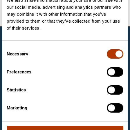
We also share information about your use of our site with
our social media, advertising and analytics partners who
Seadmed ja tarvikud
Muud tarvikud
ANKOM
may combine it with other information that you’ve
provided to them or that they’ve collected from your use
of their services.
Labema Eesti OÜ
1997. aastast Eestis tegutsev Labema Eesti OÜ on
Consent
Soome firma Labema OY tütarettevõte. Labema OY
Necessary
Selection
on asutatud aastal 1988 ja tegeleb laboritoodete
müügiga mikrobioloogia, molekulaarbioloogia ja
kliinilise keemia laboritele.
Preferences
Kontaktandmed
Statistics
Labema Eesti OÜ
Mäealuse 2/1, room 263
12618 TALLINN
Marketing
Email
labema@labema.ee