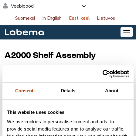
Veebipood
Suomeksi
In English
Eesti keel
Lietuvos
A2000 Shelf Assembly
Tootekood:
A01
Tootja:
ANKOM
Pakend:
1 tk
Consent
Details
About
NB! Saate tellida tooteid veebipoes. Logige sisse
This website uses cookies
lehe paremas ülanurgas.
We use cookies to personalise content and ads, to
provide social media features and to analyse our traffic.
Võtmesõnad