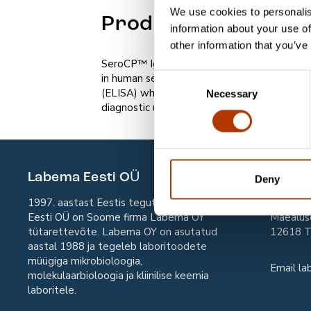
We use cookies to personalis
Product informatio
information about your use of
other information that you’ve
SeroCP™ IgA kit is intended for the detect
in human serum. The Savyon SeroCP™ IgA ki
Consent
(ELISA) which is used as an aid in the diagn
Necessary
Selection
diagnostic use.
Labema Eesti OÜ
Kont
Deny
1997. aastast Eestis tegutsev Labema
Labema 
Eesti OÜ on Soome firma Labema OY
Mäealus
tütarettevõte. Labema OY on asutatud
12618 
aastal 1988 ja tegeleb laboritoodete
müügiga mikrobioloogia,
Email
la
molekulaarbioloogia ja kliinilise keemia
laboritele.