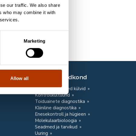
vyon Diagnostics Ltd.
se our traffic. We also share
ers who may combine it with
 services.
Marketing
Pädevusvaldkond
Allow all
Mikrobioloogilised külvid
Kontrollkultuurid
Toiduainete diagnostika
Kliiniline diagnostika
Enesekontroll ja hügieen
Molekulaarbioloogia
Seadmed ja tarvikud
Uuring