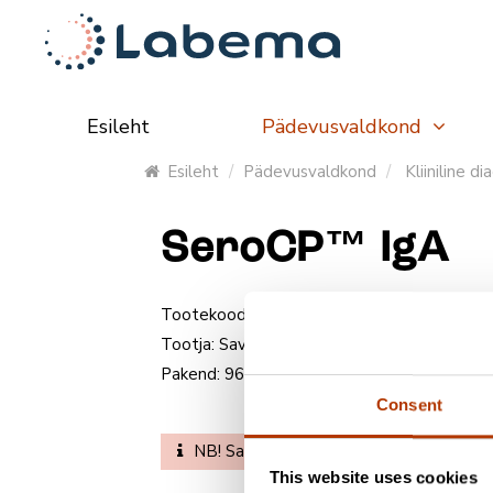
Esileht
Pädevusvaldkond
Esileht
Pädevusvaldkond
Kliiniline d
SeroCP™ IgA
Tootekood:
A193-01
Tootja:
Savyon Diagnostics Ltd.
Pakend:
96 lohku
Consent
NB! Saate tellida tooteid veebipoes. L
This website uses cookies