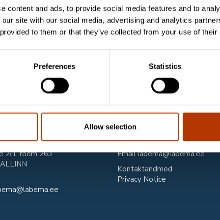
Sa
e content and ads, to provide social media features and to analy
n
 our site with our social media, advertising and analytics partn
 provided to them or that they’ve collected from your use of their
ion of IgA antibodies specific to Chlamydia pneumoniae
t is a qualitative enzyme-linked immunosorbent assay
osis of Chlamydia pneumoniae infections. For in vitro
Preferences
Statistics
aktandmed
Klienditeenindus
Allow selection
Eesti OÜ
e 2/1, room 263
Email
labema@labema.ee
TALLINN
Kontaktandmed
Privacy Notice
bema@labema.ee