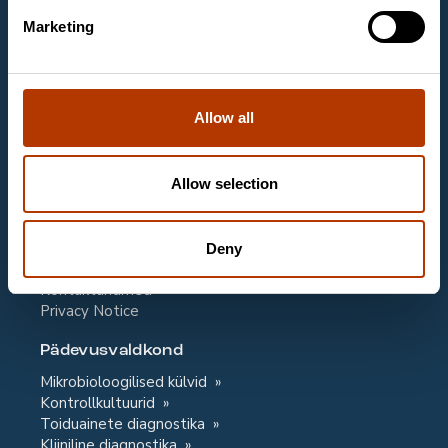
kliinilise keemia laboritele.
Marketing
Kontaktandmed
Labema Eesti OÜ
Mäealuse 2/1, room 263
12618 TALLINN
Allow all
Email
labema@labema.ee
Allow selection
Klienditeenindus
Deny
Email
labema@labema.ee
Kontaktandmed
Privacy Notice
Pädevusvaldkond
Mikrobioloogilised külvid
Kontrollkultuurid
Toiduainete diagnostika
Kliiniline diagnostika