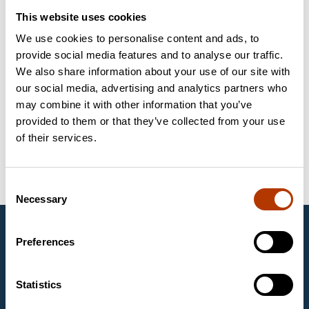
spetsialistiga
This website uses cookies
We use cookies to personalise content and ads, to
Küsige lisa infot Labema spetsialistilt. Toote spetsialist on
provide social media features and to analyse our traffic.
Markus Pappa.
We also share information about your use of our site with
Saada küsimus
our social media, advertising and analytics partners who
may combine it with other information that you’ve
Võtmesõnad
provided to them or that they’ve collected from your use
of their services.
Kliiniline diagnostika
Bakterioloogia
Savyon Diagnostics Ltd.
Consent
Necessary
Selection
Labema Eesti OÜ
Preferences
1997. aastast Eestis tegutsev Labema Eesti OÜ on
Soome firma Labema OY tütarettevõte. Labema OY
on asutatud aastal 1988 ja tegeleb laboritoodete
Statistics
müügiga mikrobioloogia, molekulaarbioloogia ja