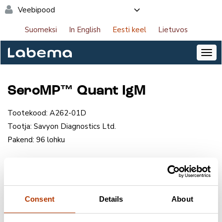
Veebipood
Suomeksi
In English
Eesti keel
Lietuvos
SeroMP™ Quant IgM
Tootekood:
A262-01D
Tootja:
Savyon Diagnostics Ltd.
Pakend:
96 lohku
NB! Saate tellida tooteid veebipoes. Logige sisse
lehe paremas ülanurgas.
Consent
Details
About
Võtke ühendust meie