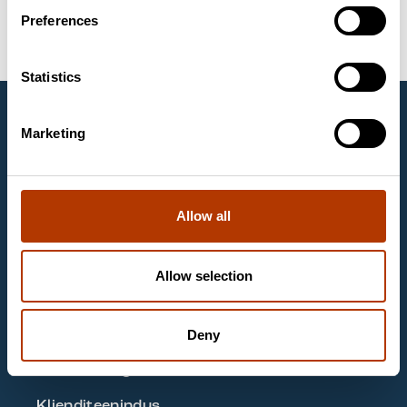
Kliiniline diagnostika
Bakterioloogia
Preferences
Savyon Diagnostics Ltd.
Statistics
Labema Eesti OÜ
Marketing
1997. aastast Eestis tegutsev Labema Eesti OÜ on
Soome firma Labema OY tütarettevõte. Labema OY
on asutatud aastal 1988 ja tegeleb laboritoodete
müügiga mikrobioloogia, molekulaarbioloogia ja
Allow all
kliinilise keemia laboritele.
Kontaktandmed
Allow selection
Labema Eesti OÜ
Mäealuse 2/1, room 263
12618 TALLINN
Deny
Email
labema@labema.ee
Klienditeenindus