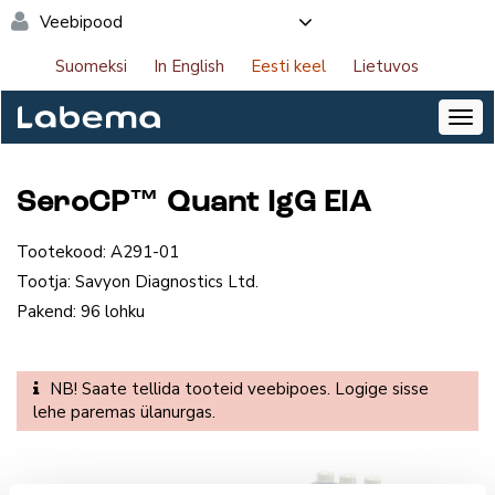
Veebipood
Suomeksi
In English
Eesti keel
Lietuvos
SeroCP™ Quant IgG EIA
Tootekood:
A291-01
Tootja:
Savyon Diagnostics Ltd.
Pakend:
96 lohku
NB! Saate tellida tooteid veebipoes. Logige sisse
lehe paremas ülanurgas.