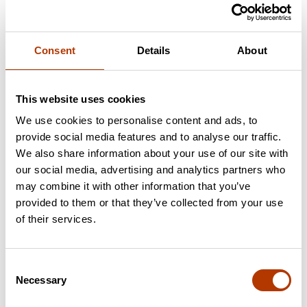
Consent
Details
About
This website uses cookies
We use cookies to personalise content and ads, to
provide social media features and to analyse our traffic.
We also share information about your use of our site with
Võtke ühendust meie
our social media, advertising and analytics partners who
spetsialistiga
may combine it with other information that you’ve
provided to them or that they’ve collected from your use
Küsige lisa infot Labema spetsialistilt. Toote spetsialist on
of their services.
Markus Pappa.
Saada küsimus
Consent
Necessary
Võtmesõnad
Selection