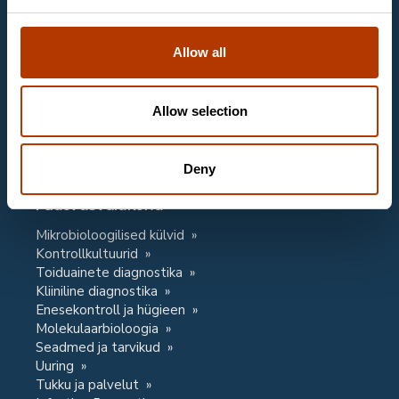
Email
labema@labema.ee
Allow all
Klienditeenindus
Allow selection
Email
labema@labema.ee
Kontaktandmed
Deny
Privacy Notice
Pädevusvaldkond
Mikrobioloogilised külvid
Kontrollkultuurid
Toiduainete diagnostika
Kliiniline diagnostika
Enesekontroll ja hügieen
Molekulaarbioloogia
Seadmed ja tarvikud
Uuring
Tukku ja palvelut