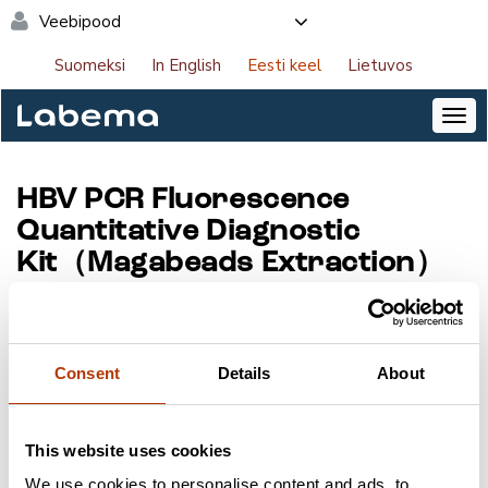
Veebipood
Suomeksi
In English
Eesti keel
Lietuvos
HBV PCR Fluorescence
Quantitative Diagnostic
Kit（Magabeads Extraction）
Tootekood:
BSB01M1C
Tootja:
Hangzhou Bioer Technology Co., Ltd.
Pakend:
48 testi
Consent
Details
About
NB! Saate tellida tooteid veebipoes. Logige sisse
This website uses cookies
lehe paremas ülanurgas.
We use cookies to personalise content and ads, to