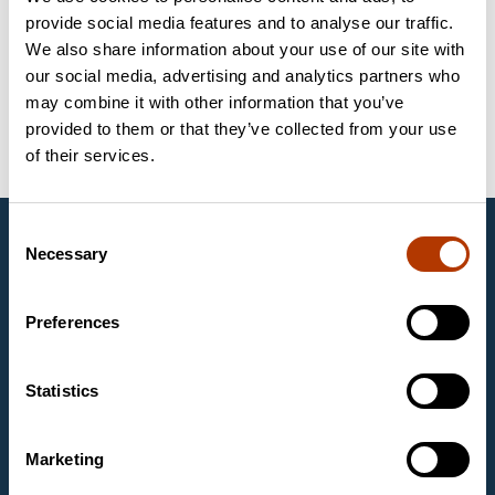
provide social media features and to analyse our traffic.
We also share information about your use of our site with
Võtmesõnad
our social media, advertising and analytics partners who
may combine it with other information that you’ve
Molekulaarbioloogia
Reagendid
provided to them or that they’ve collected from your use
Hangzhou Bioer Technology Co., Ltd.
of their services.
Consent
Labema Eesti OÜ
Necessary
Selection
1997. aastast Eestis tegutsev Labema Eesti OÜ on
Soome firma Labema OY tütarettevõte. Labema OY
on asutatud aastal 1988 ja tegeleb laboritoodete
Preferences
müügiga mikrobioloogia, molekulaarbioloogia ja
kliinilise keemia laboritele.
Statistics
Kontaktandmed
Labema Eesti OÜ
Marketing
Mäealuse 2/1, room 263
12618 TALLINN