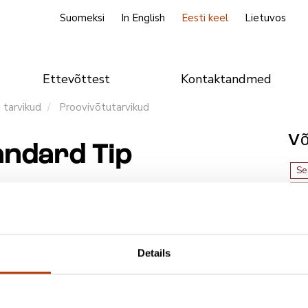
Suomeksi
In English
Eesti keel
Lietuvos
Ettevõttest
Kontaktandmed
 tarvikud
Proovivõtutarvikud
V
ndard Tip
Se
Me
Details
ogige sisse lehe paremas ülanurgas.