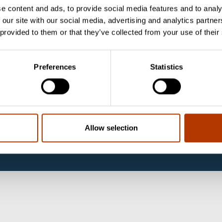
e content and ads, to provide social media features and to analy
 our site with our social media, advertising and analytics partn
 provided to them or that they’ve collected from your use of their
aktandmed
Klienditeenindus
Eesti OÜ
e 2/1, room 263
Email
labema@labema.ee
Preferences
Statistics
TALLINN
Kontaktandmed
Privacy Notice
bema@labema.ee
Allow selection