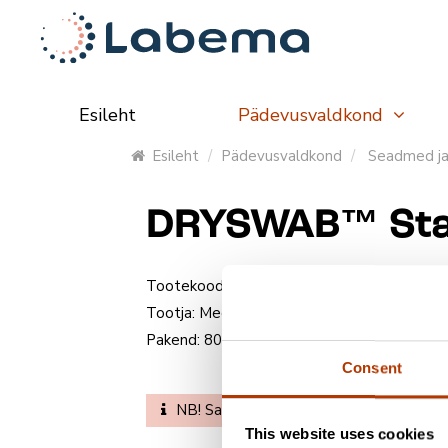
Esileht
Pädevusvaldkond
Esileht
Pädevusvaldkond
Seadmed ja
DRYSWAB™ Sta
Tootekood:
MW1028
Tootja:
Medical Wire & Equipment
Pakend:
800 tikku
Consent
NB! Saate tellida tooteid veebipoes. L
This website uses cookies