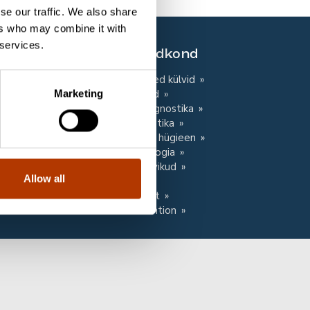
se our traffic. We also share
ers who may combine it with
 services.
Pädevusvaldkond
Mikrobioloogilised külvid
Kontrollkultuurid
Marketing
Toiduainete diagnostika
Kliiniline diagnostika
Enesekontroll ja hügieen
Molekulaarbioloogia
Seadmed ja tarvikud
Allow all
Uuring
Tukku ja palvelut
Infection Prevention