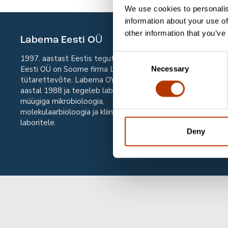
We use cookies to personalis
information about your use of
other information that you’ve
Labema Eesti OÜ
Kont
Consent
1997. aastast Eestis tegutsev Labema
Labema 
Eesti OÜ on Soome firma Labema OY
Mäealus
Necessary
Selection
tütarettevõte. Labema OY on asutatud
12618 
aastal 1988 ja tegeleb laboritoodete
müügiga mikrobioloogia,
Email
la
molekulaarbioloogia ja kliinilise keemia
laboritele.
Deny