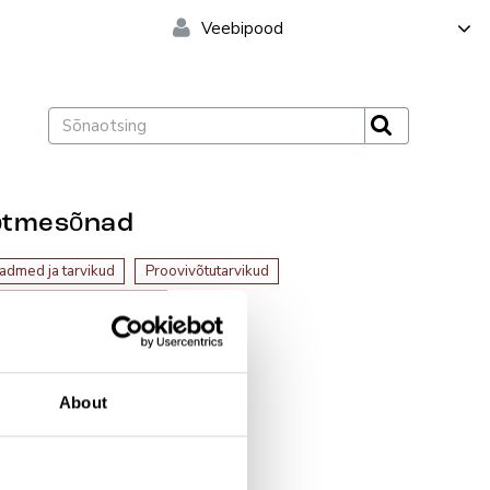
Veebipood
õtmesõnad
admed ja tarvikud
Proovivõtutarvikud
dical Wire & Equipment
About