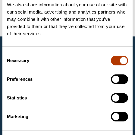
We also share information about your use of our site with
our social media, advertising and analytics partners who
Seadmed ja tarvikud
Automatiseeritud värvimise seadmed
may combine it with other information that you’ve
Pro-Lab Diagnostics UK
provided to them or that they’ve collected from your use
of their services.
Labema Eesti OÜ
Consent
1997. aastast Eestis tegutsev Labema Eesti OÜ on
Necessary
Selection
Soome firma Labema OY tütarettevõte. Labema OY
on asutatud aastal 1988 ja tegeleb laboritoodete
müügiga mikrobioloogia, molekulaarbioloogia ja
Preferences
kliinilise keemia laboritele.
Kontaktandmed
Statistics
Labema Eesti OÜ
Mäealuse 2/1, room 263
12618 TALLINN
Marketing
Email
labema@labema.ee