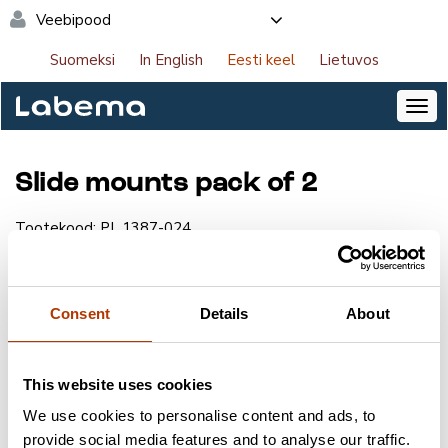
Veebipood
Suomeksi
In English
Eesti keel
Lietuvos
Slide mounts pack of 2
Tootekood:
PL.1387-024
Tootja:
Pro-Lab Diagnostics UK
Pakend:
1 tk
Consent
Details
About
NB! Saate tellida tooteid veebipoes. Logige sisse
lehe paremas ülanurgas.
This website uses cookies
We use cookies to personalise content and ads, to
provide social media features and to analyse our traffic.
Võtmesõnad